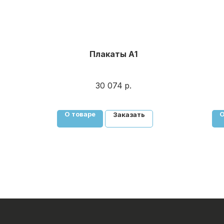
Плакаты А1
30 074
р.
О товаре
О
Заказать