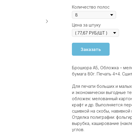
Количество полос
Цена за штуку
Заказать
Брошюра А5, Обложка – мело
бумага 80г. Печать 4+4. Сшит
Для печати больших и малы
и экономически выгодные те
обложек: мелованный картон
крафт и др. Выполняется пе
сшивкой на скобы, навивкой
Отделка полиграфии: фольги
вырубка, каширование (накле
углов.