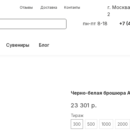
г. Москва
Отзывы
Доставка
Контакты
г. Москва, 
Отзывы
Доставка
Контакты
2
2
Акции
Цены
Сувениры
+7 (495) 120-25
пн-пт 8-18
+7 (
Сувениры
Блог
Черно-белая брошюра 
23 301
р.
Тираж
300
500
1000
2000