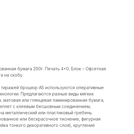
ванная бумага 200г. Печать 4+0, Блок – Офсетная
а на скобу.
х тиражей брошюр А5 используются оперативные
хнологии. Предлагаются разные виды мягких
, матовая или глянцевая ламинированная бумага,
реплет с клеевым бесшовным соединением,
 на металлический или пластиковый гребень.
рованное или бескрасочное тиснение, фигурная
йка тонкого декоративного слоя), кругление