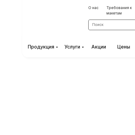
О нас
Требования к
О нас
Требования к
макетам
макетам
Продукция
Услуги
Поиск
Продукция
Услуги
Акции
Цены