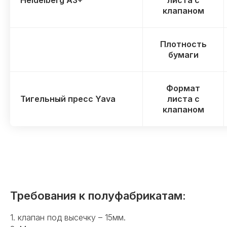
Heidelberg A3+
листа с
клапаном
Плотность
бумаги
Формат
Тигельный пресс Yava
листа с
клапаном
Требования к полуфабрикатам:
1. клапан под высечку – 15мм.