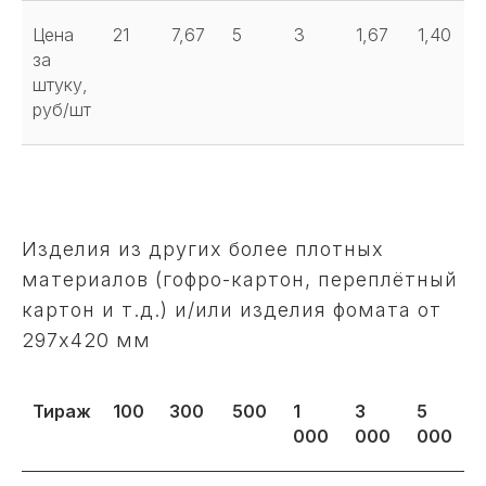
Цена
21
7,67
5
3
1,67
1,40
за
штуку,
руб/шт
Изделия из других более плотных
материалов (гофро-картон, переплётный
картон и т.д.) и/или изделия фомата от
297х420 мм
Тираж
100
300
500
1
3
5
000
000
000