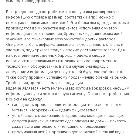
5мм под биркодержатель
Быстро довести до потребителя основную или расширенную
информацию о товаре (размер, состав ткани и пр.) можно с
помощью специальных носителей. Это бирки для одежды, которые
производятся во множестве вариантов исполнения с учетом
информационного наполнения, брендовых и дизайнерских идей
заказчика, его финансовых возможностей и других факторов.
Они должны быть информативными, а также выглядеть стильно и
элегантно, подчеркивая статус и прочие достоинства товара. Для
изготовления качественных бирок для одежды следует
использовать специальные материалы, а также современные
технологии и оборудование. В этом случае они наряду с
доведением информации до покупателей будут способствовать
также росту продаж и успешному продвижению бренда на рынке.
Требования, предъявляемые к продукции
Изделие является неотъемлемым атрибутом маркировки, несущим
информационную и декоративную нагрузку. Основные требования
к биркам на одежду:
наглядность представления информации: текст должен легко
читаться, изображения — идентифицироваться;
устойчивость к истиранию, воздействию моющих и чистящих
средств (надписи на этикетках для одежды не должны исчезать
даже после длительного интенсивного пользования);
продуманный дизайн, органично дополняющий внешний вид и