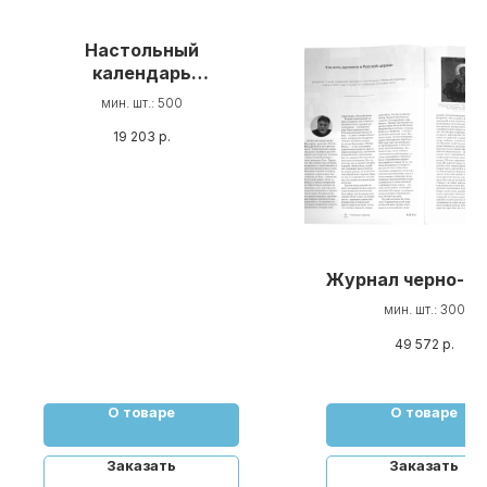
Настольный
календарь
Пирамидка
мин. шт.: 500
19 203
р.
Журнал черно-б
мин. шт.: 300
49 572
р.
О товаре
О товаре
Заказать
Заказать