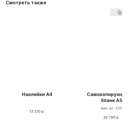
Смотреть также
Наклейки А4
Самокопирующи
бланк А5
мин. шт.: 500
13 220
р.
20 790
р.