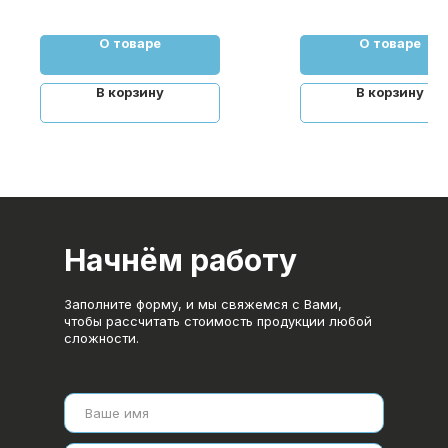
от 50 до 50 000 шт.
«Фабрика»
Собственное производство,
срочные сроки, бесплатная
О товаре
О товаре
консультация. Печать
листовок, визиток, брошюр и
В корзину
В корзину
другой полиграфии.
Начнём работу
Заполните форму, и мы свяжемся с Вами,
чтобы рассчитать стоимость продукции любой
сложности.