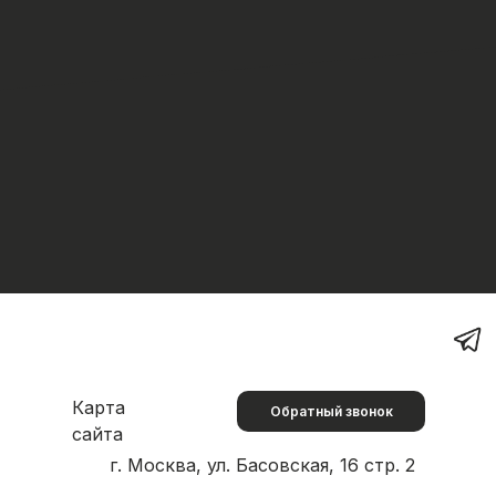
ывы
Поиск
Требования к макетам
Доставка
Карта
Обратный звонок
сайта
г. Москва, ул. Басовская, 16 стр. 2