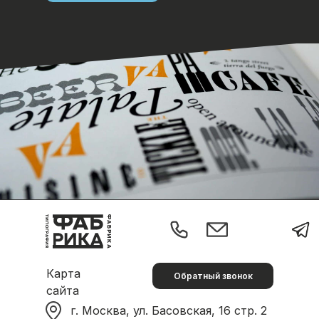
ывы
Поиск
Требования к макетам
Доставка
Карта
Обратный звонок
сайта
г. Москва, ул. Басовская, 16 стр. 2